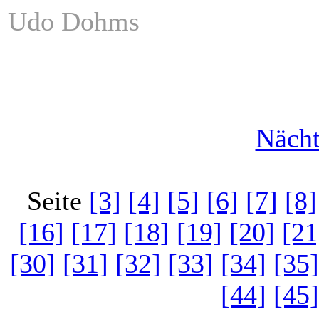
Udo Dohms
Nächt
Seite
[3]
[4]
[5]
[6]
[7]
[8]
[16]
[17]
[18]
[19]
[20]
[21
[30]
[31]
[32]
[33]
[34]
[35]
[44]
[45]