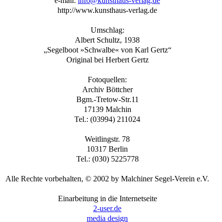
e-mail:
info@kunsthaus-verlag.de
http://www.kunsthaus-verlag.de
Umschlag:
Albert Schultz, 1938
„Segelboot »Schwalbe« von Karl Gertz“
Original bei Herbert Gertz
Fotoquellen:
Archiv Böttcher
Bgm.-Tretow-Str.11
17139 Malchin
Tel.: (03994) 211024
Weitlingstr. 78
10317 Berlin
Tel.: (030) 5225778
Alle Rechte vorbehalten, © 2002 by Malchiner Segel-Verein e.V.
Einarbeitung in die Internetseite
2-user.de
media design