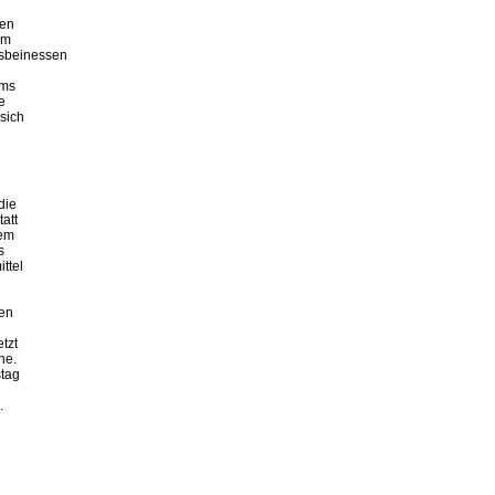
ren
em
isbeinessen
hms
e
sich
die
att
dem
s
ttel
ren
tzt
he.
stag
.