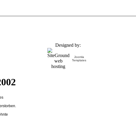
Designed by:
Joomla
Templates
2002
es
erstorben.
ehnte