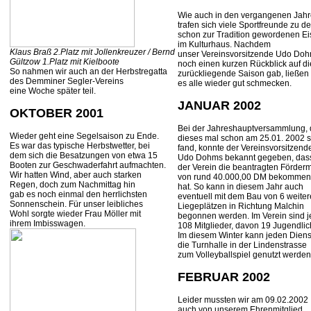
Wie auch in den vergangenen Jah
trafen sich viele Sportfreunde zu d
schon zur Tradition gewordenen E
im Kulturhaus. Nachdem
Klaus Braß 2.Platz mit Jollenkreuzer / Bernd
unser Vereinsvorsitzende Udo Do
Gültzow 1.Platz mit Kielboote
noch einen kurzen Rückblick auf di
So nahmen wir auch an der Herbstregatta
zurückliegende Saison gab, ließen 
des Demminer Segler-Vereins
es alle wieder gut schmecken.
eine Woche später teil.
JANUAR 2002
OKTOBER 2001
Bei der Jahreshauptversammlung, 
Wieder geht eine Segelsaison zu Ende.
dieses mal schon am 25.01. 2002 st
Es war das typische Herbstwetter, bei
fand, konnte der Vereinsvorsitzen
dem sich die Besatzungen von etwa 15
Udo Dohms bekannt gegeben, das
Booten zur Geschwaderfahrt aufmachten.
der Verein die beantragten Fördermi
Wir hatten Wind, aber auch starken
von rund 40.000,00 DM bekommen
Regen, doch zum Nachmittag hin
hat. So kann in diesem Jahr auch
gab es noch einmal den herrlichsten
eventuell mit dem Bau von 6 weite
Sonnenschein. Für unser leibliches
Liegeplätzen in Richtung Malchin
Wohl sorgte wieder Frau Möller mit
begonnen werden. Im Verein sind je
ihrem Imbisswagen.
108 Mitglieder, davon 19 Jugendlic
Im diesem Winter kann jeden Dien
die Turnhalle in der Lindenstrasse
zum Volleyballspiel genutzt werden
FEBRUAR 2002
Leider mussten wir am 09.02.2002
auch von unserem Ehrenmitglied